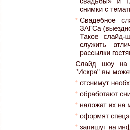
свадьбы» и т
снимки с тема
Свадебное сл
ЗАГСа (выездно
Такое слайд-
служить отли
рассылки гостя
Слайд шоу на 
"Искра" вы може
отснимут необ
обработают сн
наложат их на 
оформят спец
запишут на ин