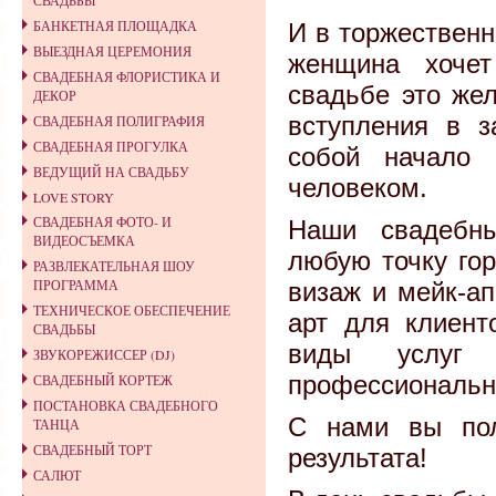
СВАДЬБЫ
БАНКЕТНАЯ ПЛОЩАДКА
И в торжественн
ВЫЕЗДНАЯ ЦЕРЕМОНИЯ
женщина хочет
СВАДЕБНАЯ ФЛОРИСТИКА И
свадьбе это жел
ДЕКОР
вступления в з
СВАДЕБНАЯ ПОЛИГРАФИЯ
СВАДЕБНАЯ ПРОГУЛКА
собой начало
ВЕДУЩИЙ НА СВАДЬБУ
человеком.
LOVE STORY
СВАДЕБНАЯ ФОТО- И
Наши свадебны
ВИДЕОСЪЕМКА
любую точку гор
РАЗВЛЕКАТЕЛЬНАЯ ШОУ
ПРОГРАММА
визаж и мейк-ап
ТЕХНИЧЕСКОЕ ОБЕСПЕЧЕНИЕ
арт для клиент
СВАДЬБЫ
виды услуг 
ЗВУКОРЕЖИССЕР (DJ)
профессиональн
СВАДЕБНЫЙ КОРТЕЖ
ПОСТАНОВКА СВАДЕБНОГО
С нами вы пол
ТАНЦА
СВАДЕБНЫЙ ТОРТ
результата!
САЛЮТ