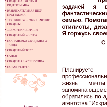
СВАДЕБНАЯ ФОТО- И
ВИДЕОСЪЕМКА
задачей я 
РАЗВЛЕКАТЕЛЬНАЯ ШОУ
фантастически
ПРОГРАММА
семью. Помога
ТЕХНИЧЕСКОЕ ОБЕСПЕЧЕНИЕ
СВАДЬБЫ
стилисты, диз
ЗВУКОРЕЖИССЕР (DJ)
Я горжусь свое
СВАДЕБНЫЙ КОРТЕЖ
ПОСТАНОВКА СВАДЕБНОГО
С
ТАНЦА
СВАДЕБНЫЙ ТОРТ
САЛЮТ
СВАДЕБНАЯ АТРИБУТИКА
НОВАЯ УСЛУГА
Планируете
профессиональн
жизнь мечты
запоминающемся
обратились по а
агентства "Искра
Новости