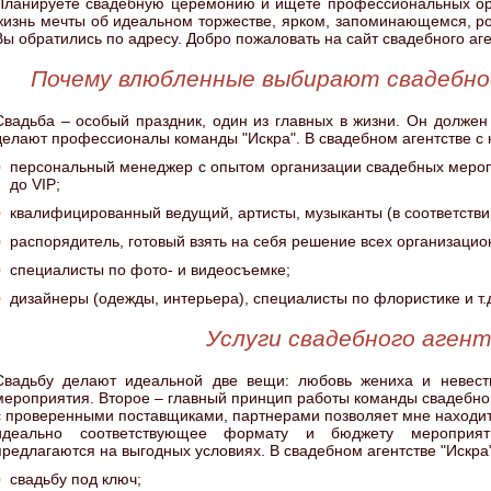
Планируете свадебную церемонию и ищете профессиональных орг
жизнь мечты об идеальном торжестве, ярком, запоминающемся, р
Вы обратились по адресу. Добро пожаловать на сайт свадебного аге
Почему влюбленные выбирают свадебно
Свадьба – особый праздник, один из главных в жизни. Он долже
делают профессионалы команды "Искра". В свадебном агентстве с 
персональный менеджер с опытом организации свадебных мероп
до VIP;
квалифицированный ведущий, артисты, музыканты (в соответстви
распорядитель, готовый взять на себя решение всех организацио
специалисты по фото- и видеосъемке;
дизайнеры (одежды, интерьера), специалисты по флористике и т.
Услуги свадебного аген
Свадьбу делают идеальной две вещи: любовь жениха и невест
мероприятия. Второе – главный принцип работы команды свадебног
с проверенными поставщиками, партнерами позволяет мне находи
идеально соответствующее формату и бюджету мероприяти
предлагаются на выгодных условиях. В свадебном агентстве "Искра"
свадьбу под ключ;