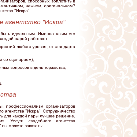
анизаторов, способных воплотить в
омантичном, нежном, оригинальном?
нтства "Искра"!
е агентство "Искра"
н быть идеальным. Именно таким его
каждой парой работают:
риятий любого уровня, от стандарта
и со сценарием);
нных вопросов в день торжества;
д.
тства
ы, профессионализм организаторов
о агентства "Искра". Сотрудничество
ть для каждой пары лучшее решение,
я. Услуги свадебного агентства
 вы можете заказать: