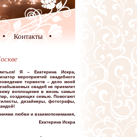
Контакты
оскве
миться! Я – Екатерина Искра,
низатор мероприятий свадебного
проведение торжеств – дело моей
 незабываемых свадеб не приемлет
 вижу воплощение в жизнь самых
пар, создающих семью. Помогают
тилисты, дизайнеры, фотографы,
мандой!
ниями любви и взаимопонимания,
Екатерина Искра